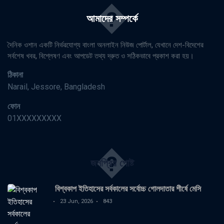
�
আমাদের সম্পর্কে
দৈনিক ওশান একটি নির্ভরযোগ্য বাংলা অনলাইন নিউজ পোর্টাল, যেখানে দেশ-বিদেশের
সর্বশেষ খবর, বিশ্লেষণ এবং আপডেট তথ্য দ্রুত ও সঠিকভাবে প্রকাশ করা হয়।
ঠিকানা
Narail, Jessore, Bangladesh
ফোন
01XXXXXXXXX
�
জনপ্রিয় পোষ্ট
বিশ্বকাপ ইতিহাসের সর্বকালের সর্বোচ্চ গোলদাতার শীর্ষে মেসি
23 Jun, 2026
843