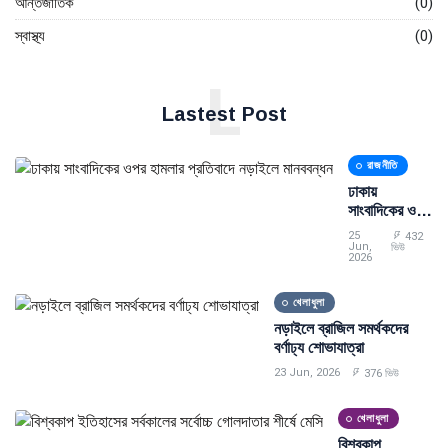
আন্তর্জাতিক
(0)
স্বাস্থ্য
(0)
L
Lastest Post
রাজনীতি
ঢাকায়
সাংবাদিকের ওপর
হামলার প্রতিবাদে
25
432
নড়াইলে
Jun,
ভিউ
2026
মানববন্ধন
খেলাধুলা
নড়াইলে ব্রাজিল সমর্থকদের
বর্ণাঢ্য শোভাযাত্রা
23 Jun, 2026
376 ভিউ
খেলাধুলা
বিশ্বকাপ