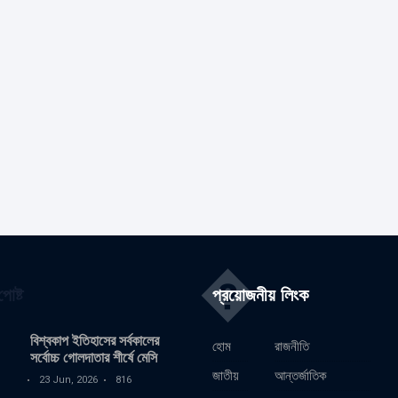
�
োষ্ট
প্রয়োজনীয় লিংক
বিশ্বকাপ ইতিহাসের সর্বকালের
হোম
রাজনীতি
সর্বোচ্চ গোলদাতার শীর্ষে মেসি
জাতীয়
আন্তর্জাতিক
23 Jun, 2026
816