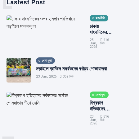
L
Lastest Post
রাজনীতি
ঢাকায়
সাংবাদিকের
ওপর হামলার
25
416
প্রতিবাদে
Jun,
ভিউ
2026
নড়াইলে
মানববন্ধন
খেলাধুলা
নড়াইলে ব্রাজিল সমর্থকদের বর্ণাঢ্য শোভাযাত্রা
23 Jun, 2026
359 ভিউ
খেলাধুলা
বিশ্বকাপ
ইতিহাসের
সর্বকালের
23
816
সর্বোচ্চ
Jun,
ভিউ
2026
গোলদাতার
শীর্ষে মেসি