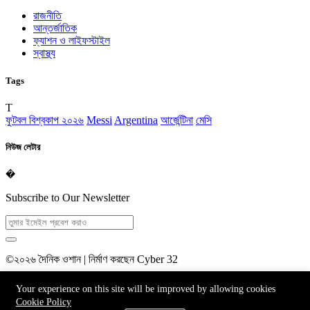
রাজনীতি
আন্তর্জাতিক
ফ্যাশন ও লাইফস্টাইল
স্বাস্থ্য
Tags
T
ফুটবল বিশ্বকাপ ২০২৬
Messi
Argentina
আর্জেন্টিনা
মেসি
নিউজ লেটার
�
Subscribe to Our Newsletter
©২০২৬ দৈনিক ওশান | নির্মাণ করছেন Cyber 32
Homepage
Your experience on this site will be improved by allowing cookies
Contact
Cookie Policy
Blog