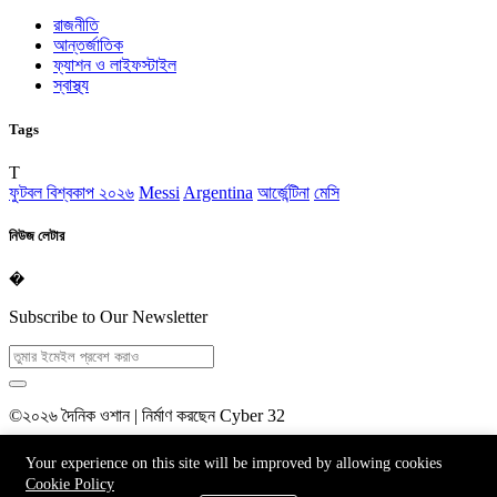
রাজনীতি
আন্তর্জাতিক
ফ্যাশন ও লাইফস্টাইল
স্বাস্থ্য
Tags
T
ফুটবল বিশ্বকাপ ২০২৬
Messi
Argentina
আর্জেন্টিনা
মেসি
নিউজ লেটার
�
Subscribe to Our Newsletter
©২০২৬ দৈনিক ওশান | নির্মাণ করছেন Cyber 32
Homepage
Your experience on this site will be improved by allowing cookies
Contact
Cookie Policy
Blog