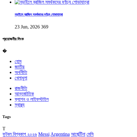
নড়াইলে ব্রাজিল সমর্থকদের বর্ণাঢ্য শোভাযাত্রা
23 Jun, 2026
369
প্রয়োজনীয় লিংক
�
হোম
জাতীয়
অর্থনীতি
খেলাধুলা
রাজনীতি
আন্তর্জাতিক
ফ্যাশন ও লাইফস্টাইল
স্বাস্থ্য
Tags
T
ফুটবল বিশ্বকাপ ২০২৬
Messi
Argentina
আর্জেন্টিনা
মেসি