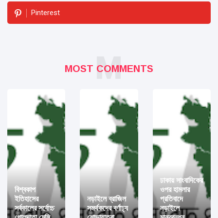
Pinterest
M
MOST COMMENTS
ঢাকায় সাংবাদিকের
বিশ্বকাপ
ওপর হামলার
ইতিহাসের
নড়াইলে ব্রাজিল
প্রতিবাদে
সর্বকালের সর্বোচ্চ
সমর্থকদের বর্ণাঢ্য
নড়াইলে
গোলদাতা মেসি
শোভাযাত্রা
মানববন্ধন