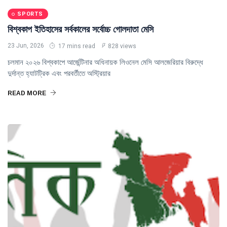
SPORTS
বিশ্বকাপ ইতিহাসের সর্বকালের সর্বোচ্চ গোলদাতা মেসি
23 Jun, 2026
17 mins read
828 views
চলমান ২০২৬ বিশ্বকাপে আর্জেন্টিনার অধিনায়ক লিওনেল মেসি আলজেরিয়ার বিরুদ্ধে
দুর্দান্ত হ্যাটট্রিক এবং পরবর্তীতে অস্ট্রিয়ার
READ MORE