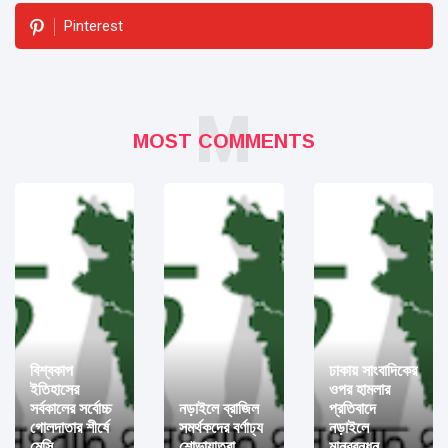
Pinterest
M
MOST COMMENTS
বিশ্বকাপ
ঢাকায় সাংবাদিকের
ইতিহাসের
ওপর হামলার
সর্বকালের সর্বোচ্চ
নড়াইলে ব্রাজিল
প্রতিবাদে
গোলদাতার শীর্ষে
সমর্থকদের বর্ণাঢ্য
নড়াইলে
মেসি
শোভাযাত্রা
মানববন্ধন