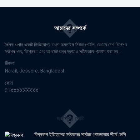
�
আমাদের সম্পর্কে
দৈনিক ওশান একটি নির্ভরযোগ্য বাংলা অনলাইন নিউজ পোর্টাল, যেখানে দেশ-বিদেশের
সর্বশেষ খবর, বিশ্লেষণ এবং আপডেট তথ্য দ্রুত ও সঠিকভাবে প্রকাশ করা হয়।
ঠিকানা
Narail, Jessore, Bangladesh
ফোন
01XXXXXXXXX
�
জনপ্রিয় পোষ্ট
বিশ্বকাপ ইতিহাসের সর্বকালের সর্বোচ্চ গোলদাতার শীর্ষে মেসি