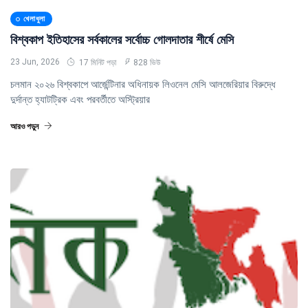
খেলাধুলা
বিশ্বকাপ ইতিহাসের সর্বকালের সর্বোচ্চ গোলদাতার শীর্ষে মেসি
23 Jun, 2026
17 মিনিট পড়া
828 ভিউ
চলমান ২০২৬ বিশ্বকাপে আর্জেন্টিনার অধিনায়ক লিওনেল মেসি আলজেরিয়ার বিরুদ্ধে
দুর্দান্ত হ্যাটট্রিক এবং পরবর্তীতে অস্ট্রিয়ার
আরও পড়ুন