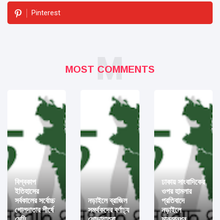
Pinterest
M
MOST COMMENTS
বিশ্বকাপ
ঢাকায় সাংবাদিকের
ইতিহাসের
ওপর হামলার
সর্বকালের সর্বোচ্চ
নড়াইলে ব্রাজিল
প্রতিবাদে
গোলদাতার শীর্ষে
সমর্থকদের বর্ণাঢ্য
নড়াইলে
মেসি
শোভাযাত্রা
মানববন্ধন