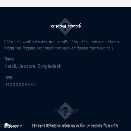
�
আমাদের সম্পর্কে
দৈনিক ওশান একটি নির্ভরযোগ্য বাংলা অনলাইন নিউজ পোর্টাল, যেখানে দেশ-বিদেশের
সর্বশেষ খবর, বিশ্লেষণ এবং আপডেট তথ্য দ্রুত ও সঠিকভাবে প্রকাশ করা হয়।
ঠিকানা
Narail, Jessore, Bangladesh
ফোন
01XXXXXXXXX
�
জনপ্রিয় পোষ্ট
বিশ্বকাপ ইতিহাসের সর্বকালের সর্বোচ্চ গোলদাতার শীর্ষে মেসি