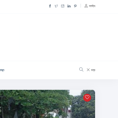
লগইন
াস্থ্য
বন্ধ