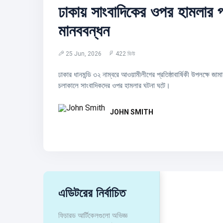
ঢাকায় সাংবাদিকের ওপর হামলার প
মানববন্ধন
25 Jun, 2026
422 ভিউ
ঢাকার ধানমন্ডি ৩২ নাম্বরে আওয়ামীলীগের প্রতিষ্ঠাবার্ষিকী উপলক্ষে জা
চলাকালে সাংবাদিকদের ওপর হামলার ঘটনা ঘটে।
JOHN SMITH
এডিটরের নির্বাচিত
ফিচারড আর্টিকেলগুলো অভিজ্ঞ