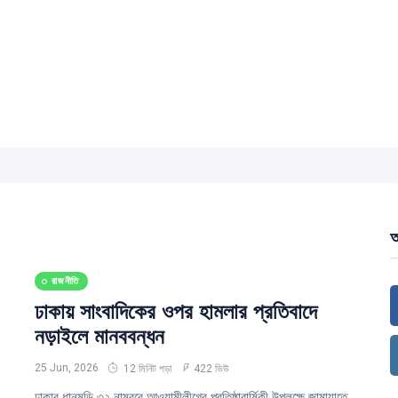
আ
রাজনীতি
ঢাকায় সাংবাদিকের ওপর হামলার প্রতিবাদে
নড়াইলে মানববন্ধন
25 Jun, 2026
12 মিনিট পড়া
422 ভিউ
ঢাকার ধানমন্ডি ৩২ নাম্বরে আওয়ামীলীগের প্রতিষ্ঠাবার্ষিকী উপলক্ষে জামায়াতে