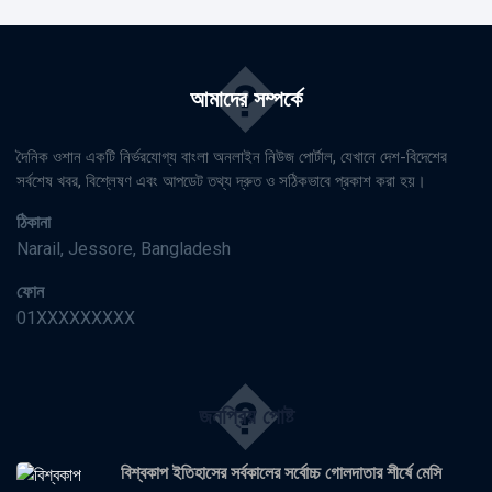
�
আমাদের সম্পর্কে
দৈনিক ওশান একটি নির্ভরযোগ্য বাংলা অনলাইন নিউজ পোর্টাল, যেখানে দেশ-বিদেশের
সর্বশেষ খবর, বিশ্লেষণ এবং আপডেট তথ্য দ্রুত ও সঠিকভাবে প্রকাশ করা হয়।
ঠিকানা
Narail, Jessore, Bangladesh
ফোন
01XXXXXXXXX
�
জনপ্রিয় পোষ্ট
বিশ্বকাপ ইতিহাসের সর্বকালের সর্বোচ্চ গোলদাতার শীর্ষে মেসি