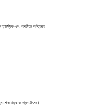
হ্যাটট্রিক এবং পরবর্তীতে অস্ট্রিয়ার
ণাঢ্য শোভাযাত্রা ও আনন্দ-উৎসব।