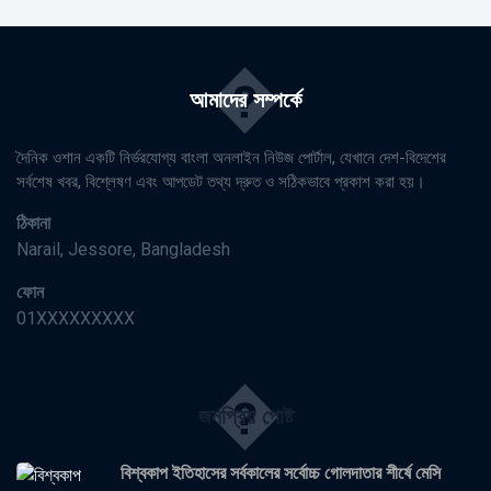
�
আমাদের সম্পর্কে
দৈনিক ওশান একটি নির্ভরযোগ্য বাংলা অনলাইন নিউজ পোর্টাল, যেখানে দেশ-বিদেশের
সর্বশেষ খবর, বিশ্লেষণ এবং আপডেট তথ্য দ্রুত ও সঠিকভাবে প্রকাশ করা হয়।
ঠিকানা
Narail, Jessore, Bangladesh
ফোন
01XXXXXXXXX
�
জনপ্রিয় পোষ্ট
বিশ্বকাপ ইতিহাসের সর্বকালের সর্বোচ্চ গোলদাতার শীর্ষে মেসি