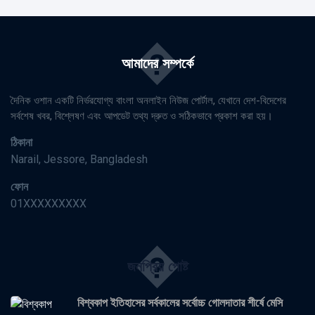
�
আমাদের সম্পর্কে
দৈনিক ওশান একটি নির্ভরযোগ্য বাংলা অনলাইন নিউজ পোর্টাল, যেখানে দেশ-বিদেশের
সর্বশেষ খবর, বিশ্লেষণ এবং আপডেট তথ্য দ্রুত ও সঠিকভাবে প্রকাশ করা হয়।
ঠিকানা
Narail, Jessore, Bangladesh
ফোন
01XXXXXXXXX
�
জনপ্রিয় পোষ্ট
বিশ্বকাপ ইতিহাসের সর্বকালের সর্বোচ্চ গোলদাতার শীর্ষে মেসি