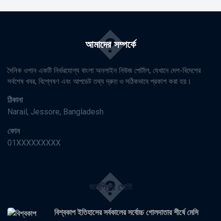
�
আমাদের সম্পর্কে
দৈনিক ওশান একটি নির্ভরযোগ্য বাংলা অনলাইন নিউজ পোর্টাল, যেখানে দেশ-বিদেশের
সর্বশেষ খবর, বিশ্লেষণ এবং আপডেট তথ্য দ্রুত ও সঠিকভাবে প্রকাশ করা হয়।
ঠিকানা
Narail, Jessore, Bangladesh
ফোন
01XXXXXXXXX
�
জনপ্রিয় পোষ্ট
বিশ্বকাপ ইতিহাসের সর্বকালের সর্বোচ্চ গোলদাতার শীর্ষে মেসি