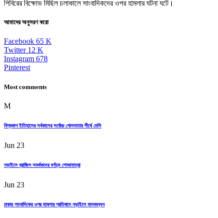
শিবিরের বিক্ষোভ মিছিল চলাকালে সাংবাদিকদের ওপর হামলার ঘটনা ঘটে।
আমাদের অনুসরণ করো
Facebook
65
K
Twitter
12
K
Instagram
678
Pinterest
Most comments
M
বিশ্বকাপ ইতিহাসের সর্বকালের সর্বোচ্চ গোলদাতার শীর্ষে মেসি
Jun 23
নড়াইলে ব্রাজিল সমর্থকদের বর্ণাঢ্য শোভাযাত্রা
Jun 23
ঢাকায় সাংবাদিকের ওপর হামলার প্রতিবাদে নড়াইলে মানববন্ধন