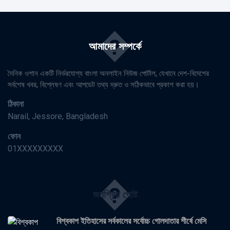
�
আমাদের সম্পর্কে
দৈনিক ওশান একটি নির্ভরযোগ্য বাংলা অনলাইন নিউজ পোর্টাল, যেখানে দেশ-বিদেশের
সর্বশেষ খবর, বিশ্লেষণ এবং আপডেট তথ্য দ্রুত ও সঠিকভাবে প্রকাশ করা হয়।
ঠিকানা
Narail, Jessore, Bangladesh
ফোন
01XXXXXXXXX
�
জনপ্রিয় পোষ্ট
বিশ্বকাপ ইতিহাসের সর্বকালের সর্বোচ্চ গোলদাতার শীর্ষে মেসি