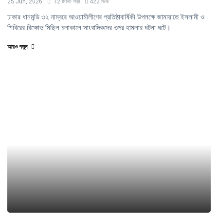
25 Jun, 2026
12 মিনিট পড়া
422 ভিউ
ঢাকার ধানমন্ডি ৩২ নাম্বরে আওয়ামীলীগের প্রতিষ্ঠাবার্ষিকী উপলক্ষে জামায়াতে ইসলামী ও
শিবিরের বিক্ষোভ মিছিল চলাকালে সাংবাদিকদের ওপর হামলার ঘটনা ঘটে।
আরও পড়ুন