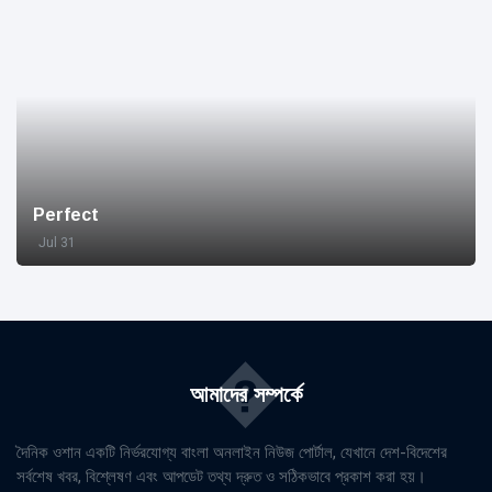
Perfect
Jul 31
�
আমাদের সম্পর্কে
দৈনিক ওশান একটি নির্ভরযোগ্য বাংলা অনলাইন নিউজ পোর্টাল, যেখানে দেশ-বিদেশের
সর্বশেষ খবর, বিশ্লেষণ এবং আপডেট তথ্য দ্রুত ও সঠিকভাবে প্রকাশ করা হয়।