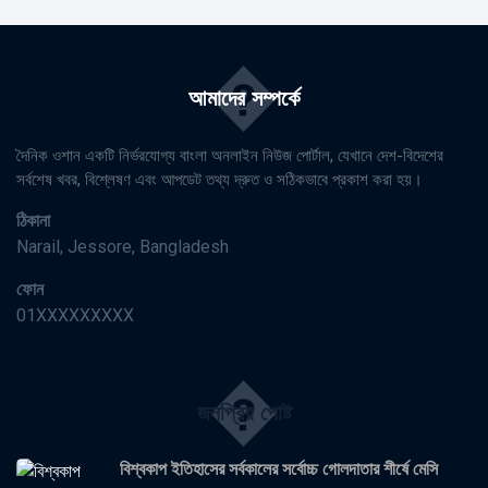
�
আমাদের সম্পর্কে
দৈনিক ওশান একটি নির্ভরযোগ্য বাংলা অনলাইন নিউজ পোর্টাল, যেখানে দেশ-বিদেশের
সর্বশেষ খবর, বিশ্লেষণ এবং আপডেট তথ্য দ্রুত ও সঠিকভাবে প্রকাশ করা হয়।
ঠিকানা
Narail, Jessore, Bangladesh
ফোন
01XXXXXXXXX
�
জনপ্রিয় পোষ্ট
বিশ্বকাপ ইতিহাসের সর্বকালের সর্বোচ্চ গোলদাতার শীর্ষে মেসি