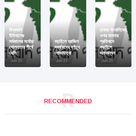
বিশ্বকাপ
ঢাকায় সাংবাদিকের
ইতিহাসের
ওপর হামলার
সর্বকালের সর্বোচ্চ
নড়াইলে ব্রাজিল
প্রতিবাদে
গোলদাতার শীর্ষে
সমর্থকদের বর্ণাঢ্য
নড়াইলে
মেসি
শোভাযাত্রা
মানববন্ধন
Jun 23
Jun 23
Jun 25
R
RECOMMENDED