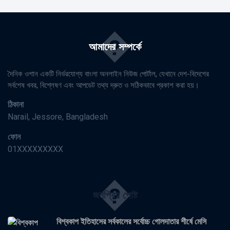
�
আমাদের সম্পর্কে
দৈনিক ওশান একটি নির্ভরযোগ্য বাংলা অনলাইন নিউজ পোর্টাল, যেখানে দেশ-বিদেশের
সর্বশেষ খবর, বিশ্লেষণ এবং আপডেট তথ্য দ্রুত ও সঠিকভাবে প্রকাশ করা হয়।
ঠিকানা
Narail, Jessore, Bangladesh
ফোন
01XXXXXXXXX
�
জনপ্রিয় পোষ্ট
বিশ্বকাপ ইতিহাসের সর্বকালের সর্বোচ্চ গোলদাতার শীর্ষে মেসি