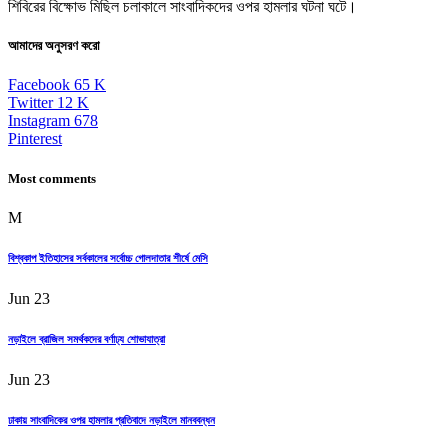
শিবিরের বিক্ষোভ মিছিল চলাকালে সাংবাদিকদের ওপর হামলার ঘটনা ঘটে।
আমাদের অনুসরণ করো
Facebook
65
K
Twitter
12
K
Instagram
678
Pinterest
Most comments
M
বিশ্বকাপ ইতিহাসের সর্বকালের সর্বোচ্চ গোলদাতার শীর্ষে মেসি
Jun 23
নড়াইলে ব্রাজিল সমর্থকদের বর্ণাঢ্য শোভাযাত্রা
Jun 23
ঢাকায় সাংবাদিকের ওপর হামলার প্রতিবাদে নড়াইলে মানববন্ধন