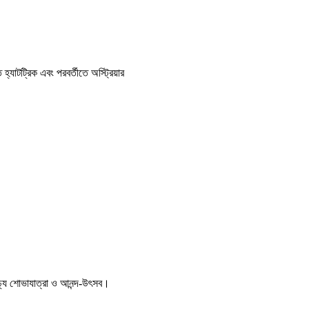
হ্যাটট্রিক এবং পরবর্তীতে অস্ট্রিয়ার
ণাঢ্য শোভাযাত্রা ও আনন্দ-উৎসব।