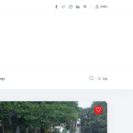
লগইন
াস্থ্য
বন্ধ