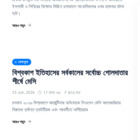
ইসলামী ও শিবিরের বিক্ষোভ মিছিল চলাকালে সাংবাদিকদের ওপর হামলার ঘটনা
ঘটে।
আরও পড়ুন
খেলাধুলা
বিশ্বকাপ ইতিহাসের সর্বকালের সর্বোচ্চ গোলদাতার
শীর্ষে মেসি
23 Jun, 2026
17 মিনিট পড়া
816 ভিউ
চলমান ২০২৬ বিশ্বকাপে আর্জেন্টিনার অধিনায়ক লিওনেল মেসি আলজেরিয়ার
বিরুদ্ধে দুর্দান্ত হ্যাটট্রিক এবং পরবর্তীতে অস্ট্রিয়ার
আরও পড়ুন