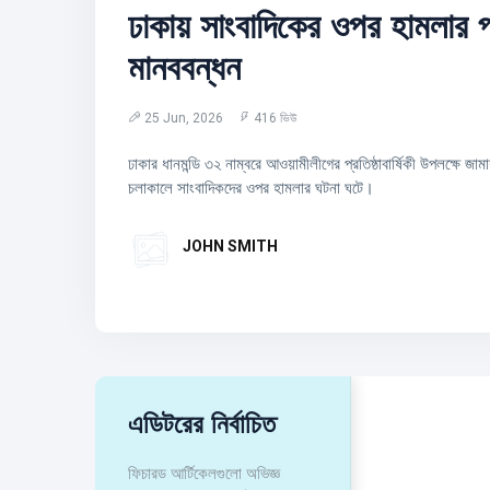
ঢাকায় সাংবাদিকের ওপর হামলার প
মানববন্ধন
25 Jun, 2026
416 ভিউ
ঢাকার ধানমন্ডি ৩২ নাম্বরে আওয়ামীলীগের প্রতিষ্ঠাবার্ষিকী উপলক্ষে জা
চলাকালে সাংবাদিকদের ওপর হামলার ঘটনা ঘটে।
JOHN SMITH
এডিটরের নির্বাচিত
ফিচারড আর্টিকেলগুলো অভিজ্ঞ