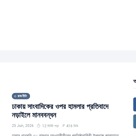
আ
রাজনীতি
ঢাকায় সাংবাদিকের ওপর হামলার প্রতিবাদে
নড়াইলে মানববন্ধন
25 Jun, 2026
12 মিনিট পড়া
416 ভিউ
ঢাকার ধানমন্ডি ৩২ নাম্বরে আওয়ামীলীগের প্রতিষ্ঠাবার্ষিকী উপলক্ষে জামায়াতে