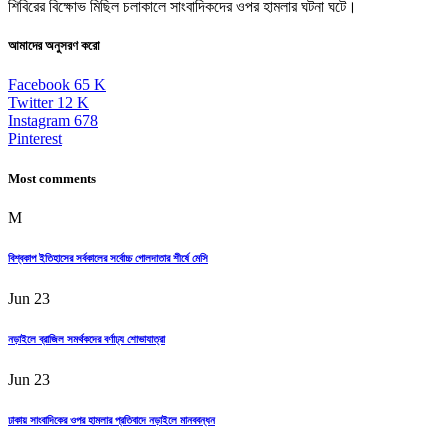
শিবিরের বিক্ষোভ মিছিল চলাকালে সাংবাদিকদের ওপর হামলার ঘটনা ঘটে।
আমাদের অনুসরণ করো
Facebook
65
K
Twitter
12
K
Instagram
678
Pinterest
Most comments
M
বিশ্বকাপ ইতিহাসের সর্বকালের সর্বোচ্চ গোলদাতার শীর্ষে মেসি
Jun 23
নড়াইলে ব্রাজিল সমর্থকদের বর্ণাঢ্য শোভাযাত্রা
Jun 23
ঢাকায় সাংবাদিকের ওপর হামলার প্রতিবাদে নড়াইলে মানববন্ধন