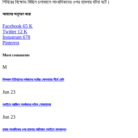
শিবিরের বিক্ষোভ মিছিল চলাকালে সাংবাদিকদের ওপর হামলার ঘটনা ঘটে।
আমাদের অনুসরণ করো
Facebook
65
K
Twitter
12
K
Instagram
678
Pinterest
Most comments
M
বিশ্বকাপ ইতিহাসের সর্বকালের সর্বোচ্চ গোলদাতার শীর্ষে মেসি
Jun 23
নড়াইলে ব্রাজিল সমর্থকদের বর্ণাঢ্য শোভাযাত্রা
Jun 23
ঢাকায় সাংবাদিকের ওপর হামলার প্রতিবাদে নড়াইলে মানববন্ধন