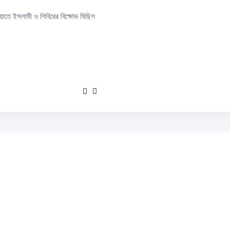
মায়াতে ইসলামী ও শিবিরের বিক্ষোভ মিছিল
বিরুদ্ধে দুর্দান্ত হ্যাটট্রিক এবং