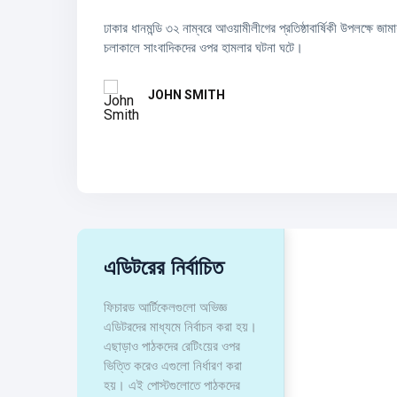
আনন্দ-উৎসব।
ঢাকার ধানমন্ডি ৩২ নাম্বরে আওয়ামীলীগের প্রতিষ্ঠাবার্ষিকী উপলক্ষে জা
চলমান ২০২৬ বিশ্বকাপে আর্জেন্টিনার অধিনায়ক লিওনেল মেসি আলজেরিয়ার 
চলাকালে সাংবাদিকদের ওপর হামলার ঘটনা ঘটে।
পরবর্তীতে অস্ট্রিয়ার
JOHN SMITH
JOHN SMITH
এডিটরের নির্বাচিত
ফিচারড আর্টিকেলগুলো অভিজ্ঞ
এডিটরদের মাধ্যমে নির্বাচন করা হয়।
এছাড়াও পাঠকদের রেটিংয়ের ওপর
ভিত্তি করেও এগুলো নির্ধারণ করা
হয়। এই পোস্টগুলোতে পাঠকদের