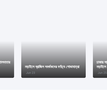
গোলদাতার
ঢাকায় স
নড়াইলে ব্রাজিল সমর্থকদের বর্ণাঢ্য শোভাযাত্রা
নড়াইলে 
Jun 23
Jun 25