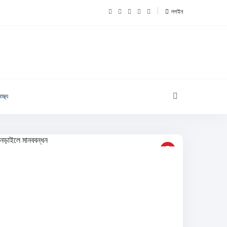
লগইন
াস্থ্য