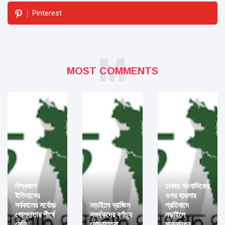
Pinterest
M
MOST COMMENTS
বিশ্বকাপ
ঢাকায় সাংবাদিকের
ইতিহাসের
ওপর হামলার
সর্বকালের সর্বোচ্চ
নড়াইলে ব্রাজিল
প্রতিবাদে
গোলদাতার শীর্ষে
সমর্থকদের বর্ণাঢ্য
নড়াইলে
মেসি
শোভাযাত্রা
মানববন্ধন