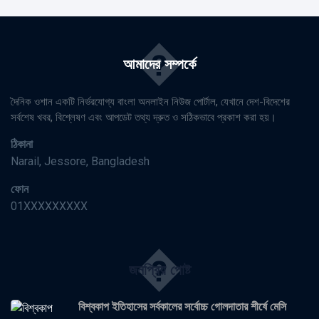
�
আমাদের সম্পর্কে
দৈনিক ওশান একটি নির্ভরযোগ্য বাংলা অনলাইন নিউজ পোর্টাল, যেখানে দেশ-বিদেশের
সর্বশেষ খবর, বিশ্লেষণ এবং আপডেট তথ্য দ্রুত ও সঠিকভাবে প্রকাশ করা হয়।
ঠিকানা
Narail, Jessore, Bangladesh
ফোন
01XXXXXXXXX
�
জনপ্রিয় পোষ্ট
বিশ্বকাপ ইতিহাসের সর্বকালের সর্বোচ্চ গোলদাতার শীর্ষে মেসি