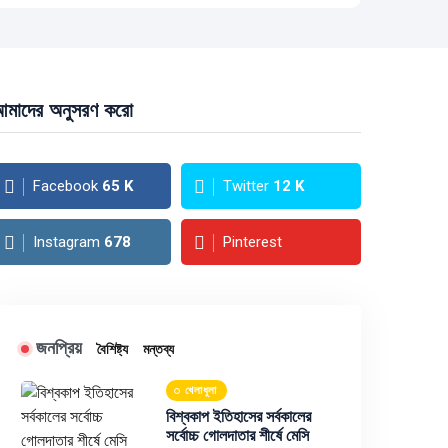
মাদের অনুসরণ করো
Facebook
65
K
Twitter
12
K
Instagram
678
Pinterest
জনপ্রিয়
বৈশিষ্ট্য
মন্তব্য
খেলাধুলা
বিশ্বকাপ ইতিহাসের সর্বকালের
সর্বোচ্চ গোলদাতার শীর্ষে মেসি