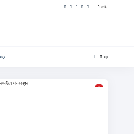
লগইন
াস্থ্য
বন্ধ