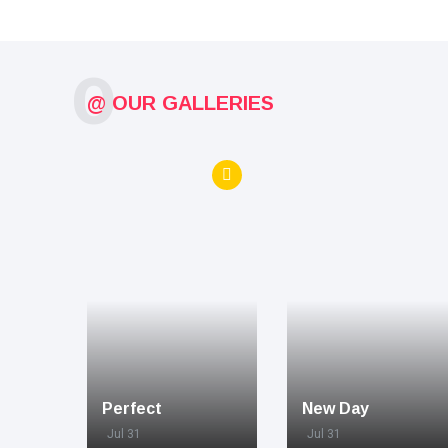
O
@ OUR GALLERIES
Perfect
New Day
Jul 31
Jul 31