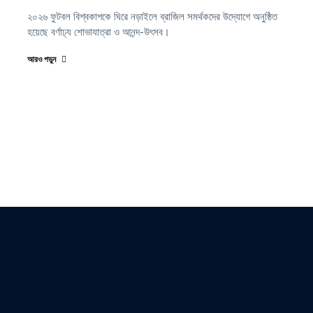
২০২৬ ফুটবল বিশ্বকাপকে ঘিরে নড়াইলে ব্রাজিল সমর্থকদের উদ্যোগে অনুষ্ঠিত
হয়েছে বর্ণাঢ্য শোভাযাত্রা ও আনন্দ-উৎসব।
আরও পড়ুন