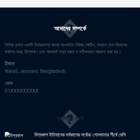
�
আমাদের সম্পর্কে
দৈনিক ওশান একটি নির্ভরযোগ্য বাংলা অনলাইন নিউজ পোর্টাল, যেখানে দেশ-বিদেশের
সর্বশেষ খবর, বিশ্লেষণ এবং আপডেট তথ্য দ্রুত ও সঠিকভাবে প্রকাশ করা হয়।
ঠিকানা
Narail, Jessore, Bangladesh
ফোন
01XXXXXXXXX
�
জনপ্রিয় পোষ্ট
বিশ্বকাপ ইতিহাসের সর্বকালের সর্বোচ্চ গোলদাতার শীর্ষে মেসি