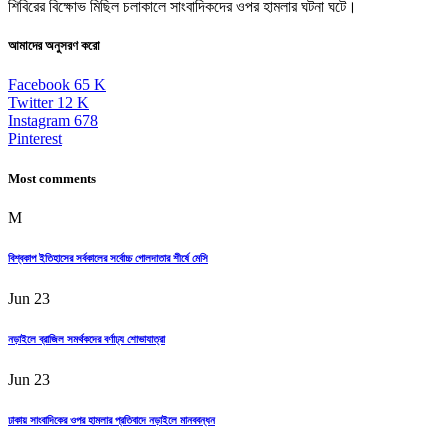
শিবিরের বিক্ষোভ মিছিল চলাকালে সাংবাদিকদের ওপর হামলার ঘটনা ঘটে।
আমাদের অনুসরণ করো
Facebook
65
K
Twitter
12
K
Instagram
678
Pinterest
Most comments
M
বিশ্বকাপ ইতিহাসের সর্বকালের সর্বোচ্চ গোলদাতার শীর্ষে মেসি
Jun 23
নড়াইলে ব্রাজিল সমর্থকদের বর্ণাঢ্য শোভাযাত্রা
Jun 23
ঢাকায় সাংবাদিকের ওপর হামলার প্রতিবাদে নড়াইলে মানববন্ধন