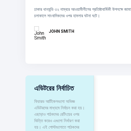
আনন্দ-উৎসব।
ঢাকার ধানমন্ডি ৩২ নাম্বরে আওয়ামীলীগের প্রতিষ্ঠাবার্ষিকী উপলক্ষে জা
চলমান ২০২৬ বিশ্বকাপে আর্জেন্টিনার অধিনায়ক লিওনেল মেসি আলজেরিয়ার 
চলাকালে সাংবাদিকদের ওপর হামলার ঘটনা ঘটে।
পরবর্তীতে অস্ট্রিয়ার
JOHN SMITH
JOHN SMITH
এডিটরের নির্বাচিত
ফিচারড আর্টিকেলগুলো অভিজ্ঞ
এডিটরদের মাধ্যমে নির্বাচন করা হয়।
এছাড়াও পাঠকদের রেটিংয়ের ওপর
ভিত্তি করেও এগুলো নির্ধারণ করা
হয়। এই পোস্টগুলোতে পাঠকদের