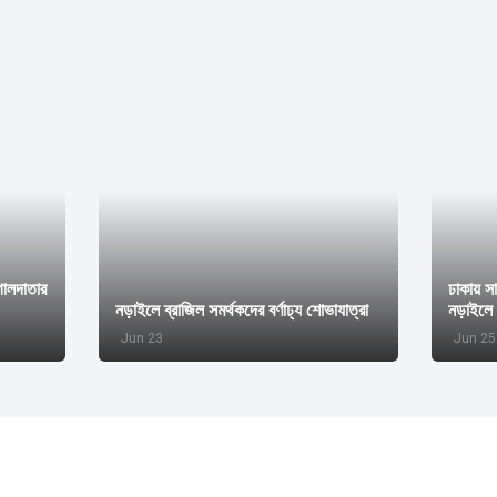
গোলদাতার
ঢাকায় স
নড়াইলে ব্রাজিল সমর্থকদের বর্ণাঢ্য শোভাযাত্রা
নড়াইলে 
Jun 23
Jun 25