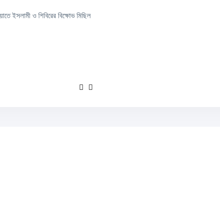
মায়াতে ইসলামী ও শিবিরের বিক্ষোভ মিছিল
বিরুদ্ধে দুর্দান্ত হ্যাটট্রিক এবং