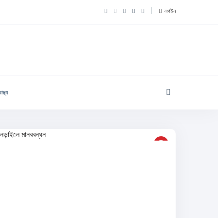
লগইন
াস্থ্য