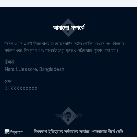
�
আমাদের সম্পর্কে
দৈনিক ওশান একটি নির্ভরযোগ্য বাংলা অনলাইন নিউজ পোর্টাল, যেখানে দেশ-বিদেশের
সর্বশেষ খবর, বিশ্লেষণ এবং আপডেট তথ্য দ্রুত ও সঠিকভাবে প্রকাশ করা হয়।
ঠিকানা
Narail, Jessore, Bangladesh
ফোন
01XXXXXXXXX
�
জনপ্রিয় পোষ্ট
বিশ্বকাপ ইতিহাসের সর্বকালের সর্বোচ্চ গোলদাতার শীর্ষে মেসি